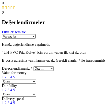
0
0
Değerlendirmeler
Filtreleri temizle
Henüz değerlendirme yapılmadı.
“UH-PVC Priz Kolye” için yorum yapan ilk kişi siz olun
E-posta adresiniz yayınlanmayacak.
Gerekli alanlar
*
ile işaretlenmişl
Derecelendirmeniz
*
Value for money
1
2
3
4
5
Durability
1
2
3
4
5
Delivery speed
1
2
3
4
5