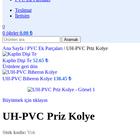
Teslimat
İletişim
0
0
öğeler
0.00
₺
Aramak
Ana Sayfa
/
PVC Ek Parçaları
/
UH-PVC Priz Kolye
Kaplin Dişi Te
52.65
₺
Ürünlere geri dön
UH-PVC Biberon Kolye
138.45
₺
Büyütmek için tıklayın
UH-PVC Priz Kolye
Stok kodu:
Yok