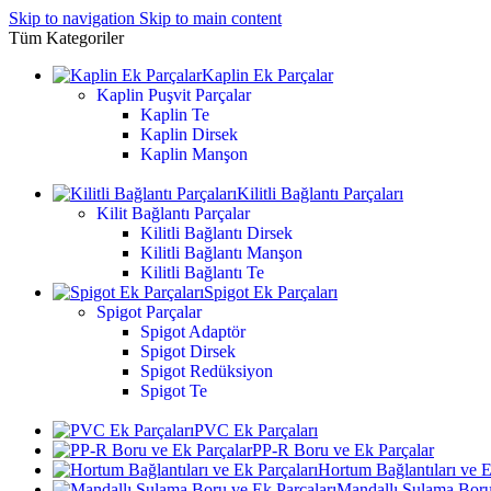
Skip to navigation
Skip to main content
Tüm Kategoriler
Kaplin Ek Parçalar
Kaplin Puşvit Parçalar
Kaplin Te
Kaplin Dirsek
Kaplin Manşon
Kilitli Bağlantı Parçaları
Kilit Bağlantı Parçalar
Kilitli Bağlantı Dirsek
Kilitli Bağlantı Manşon
Kilitli Bağlantı Te
Spigot Ek Parçaları
Spigot Parçalar
Spigot Adaptör
Spigot Dirsek
Spigot Redüksiyon
Spigot Te
PVC Ek Parçaları
PP-R Boru ve Ek Parçalar
Hortum Bağlantıları ve E
Mandallı Sulama Boru