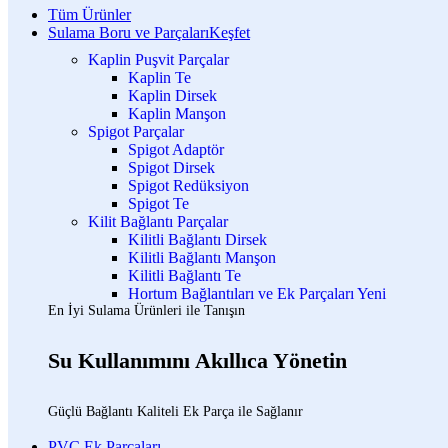
Tüm Ürünler
Sulama Boru ve Parçaları
Keşfet
Kaplin Puşvit Parçalar
Kaplin Te
Kaplin Dirsek
Kaplin Manşon
Spigot Parçalar
Spigot Adaptör
Spigot Dirsek
Spigot Redüksiyon
Spigot Te
Kilit Bağlantı Parçalar
Kilitli Bağlantı Dirsek
Kilitli Bağlantı Manşon
Kilitli Bağlantı Te
Hortum Bağlantıları ve Ek Parçaları
Yeni
En İyi Sulama Ürünleri ile Tanışın
Su Kullanımını Akıllıca Yönetin
Güçlü Bağlantı Kaliteli Ek Parça ile Sağlanır
PVC Ek Parçaları