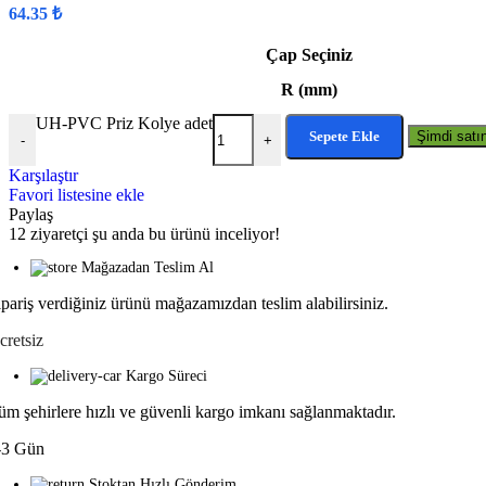
64.35
₺
Çap Seçiniz
R (mm)
UH-PVC Priz Kolye adet
Sepete Ekle
Şimdi satın
-
+
Karşılaştır
Favori listesine ekle
Paylaş
12
ziyaretçi şu anda bu ürünü inceliyor!
Mağazadan Teslim Al
ipariş verdiğiniz ürünü mağazamızdan teslim alabilirsiniz.
cretsiz
Kargo Süreci
üm şehirlere hızlı ve güvenli kargo imkanı sağlanmaktadır.
-3 Gün
Stoktan Hızlı Gönderim