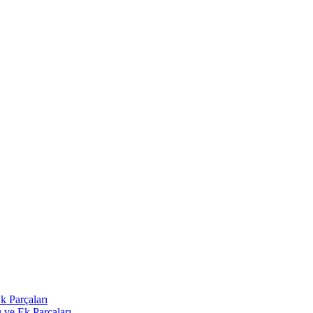
k Parçaları
 ve Ek Parçaları