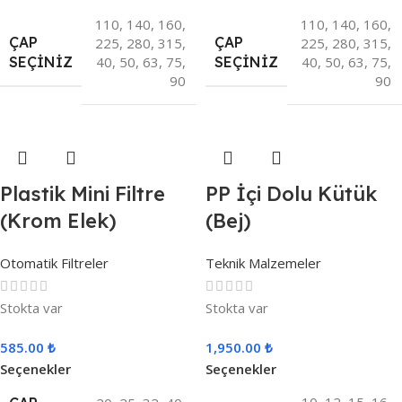
110
,
140
,
160
,
110
,
140
,
160
,
ÇAP
ÇAP
225
,
280
,
315
,
225
,
280
,
315
,
40
,
50
,
63
,
75
,
40
,
50
,
63
,
75
,
SEÇINIZ
SEÇINIZ
90
90
Plastik Mini Filtre
PP İçi Dolu Kütük
(Krom Elek)
(Bej)
Otomatik Filtreler
Teknik Malzemeler
Stokta var
Stokta var
585.00
₺
1,950.00
₺
Seçenekler
Seçenekler
10
,
12
,
15
,
16
,