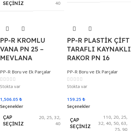
40
SEÇINIZ
PP-R KROMLU
PP-R PLASTİK ÇİFT
VANA PN 25 –
TARAFLI KAYNAKLI
MEVLANA
RAKOR PN 16
PP-R Boru ve Ek Parçalar
PP-R Boru ve Ek Parçalar
Stokta var
Stokta var
1,506.05
₺
159.25
₺
Seçenekler
Seçenekler
110
,
20
,
25
,
ÇAP
20
,
25
,
32
,
ÇAP
32
,
40
,
50
,
63
,
40
SEÇINIZ
SEÇINIZ
75
,
90