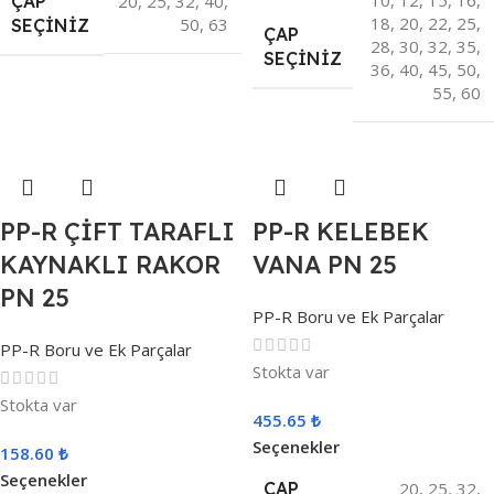
ÇAP
20
,
25
,
32
,
40
,
18
,
20
,
22
,
25
,
50
,
63
SEÇINIZ
ÇAP
28
,
30
,
32
,
35
,
SEÇINIZ
36
,
40
,
45
,
50
,
55
,
60
PP-R ÇİFT TARAFLI
PP-R KELEBEK
KAYNAKLI RAKOR
VANA PN 25
PN 25
PP-R Boru ve Ek Parçalar
PP-R Boru ve Ek Parçalar
Stokta var
Stokta var
455.65
₺
Seçenekler
158.60
₺
Seçenekler
ÇAP
20
,
25
,
32
,