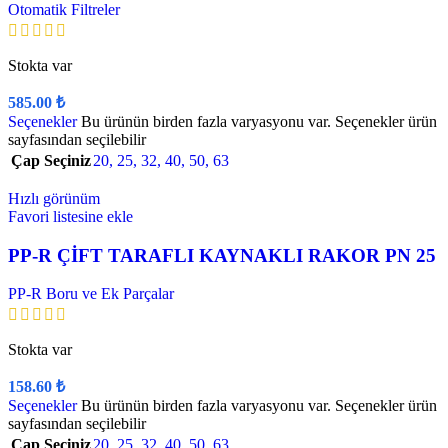
Otomatik Filtreler
Stokta var
585.00
₺
Seçenekler
Bu ürünün birden fazla varyasyonu var. Seçenekler ürün
sayfasından seçilebilir
Çap Seçiniz
20
,
25
,
32
,
40
,
50
,
63
Hızlı görünüm
Favori listesine ekle
PP-R ÇİFT TARAFLI KAYNAKLI RAKOR PN 25
PP-R Boru ve Ek Parçalar
Stokta var
158.60
₺
Seçenekler
Bu ürünün birden fazla varyasyonu var. Seçenekler ürün
sayfasından seçilebilir
Çap Seçiniz
20
,
25
,
32
,
40
,
50
,
63