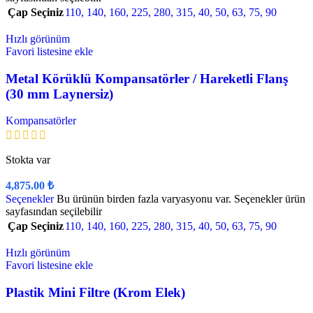
Çap Seçiniz
110
,
140
,
160
,
225
,
280
,
315
,
40
,
50
,
63
,
75
,
90
Hızlı görünüm
Favori listesine ekle
Metal Körüklü Kompansatörler / Hareketli Flanş
(30 mm Laynersiz)
Kompansatörler
Stokta var
4,875.00
₺
Seçenekler
Bu ürünün birden fazla varyasyonu var. Seçenekler ürün
sayfasından seçilebilir
Çap Seçiniz
110
,
140
,
160
,
225
,
280
,
315
,
40
,
50
,
63
,
75
,
90
Hızlı görünüm
Favori listesine ekle
Plastik Mini Filtre (Krom Elek)