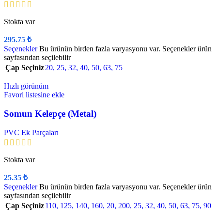
Stokta var
295.75
₺
Seçenekler
Bu ürünün birden fazla varyasyonu var. Seçenekler ürün
sayfasından seçilebilir
Çap Seçiniz
20
,
25
,
32
,
40
,
50
,
63
,
75
Hızlı görünüm
Favori listesine ekle
Somun Kelepçe (Metal)
PVC Ek Parçaları
Stokta var
25.35
₺
Seçenekler
Bu ürünün birden fazla varyasyonu var. Seçenekler ürün
sayfasından seçilebilir
Çap Seçiniz
110
,
125
,
140
,
160
,
20
,
200
,
25
,
32
,
40
,
50
,
63
,
75
,
90