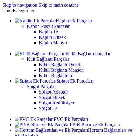
Skip to navigation
Skip to main content
Tüm Kategoriler
Kaplin Ek Parçalar
Kaplin Puşvit Parçalar
Kaplin Te
Kaplin Dirsek
Kaplin Manşon
Kilitli Bağlantı Parçaları
Kilit Bağlantı Parçalar
Kilitli Bağlantı Dirsek
Kilitli Bağlantı Manşon
Kilitli Bağlantı Te
Spigot Ek Parçaları
Spigot Parçalar
Spigot Adaptör
Spigot Dirsek
Spigot Redüksiyon
Spigot Te
PVC Ek Parçaları
PP-R Boru ve Ek Parçalar
Hortum Bağlantıları ve
Ek Parçaları