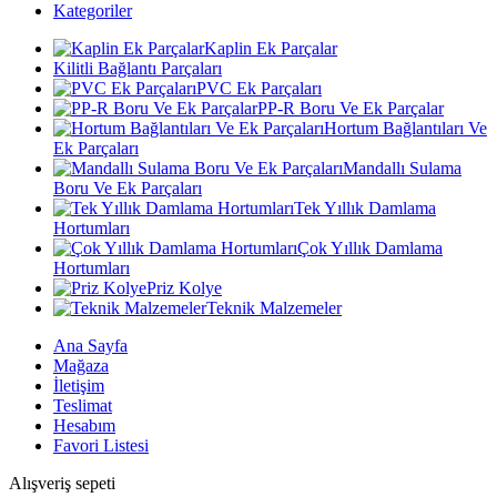
Kategoriler
Kaplin Ek Parçalar
Kilitli Bağlantı Parçaları
PVC Ek Parçaları
PP-R Boru Ve Ek Parçalar
Hortum Bağlantıları Ve
Ek Parçaları
Mandallı Sulama
Boru Ve Ek Parçaları
Tek Yıllık Damlama
Hortumları
Çok Yıllık Damlama
Hortumları
Priz Kolye
Teknik Malzemeler
Ana Sayfa
Mağaza
İletişim
Teslimat
Hesabım
Favori Listesi
Alışveriş sepeti