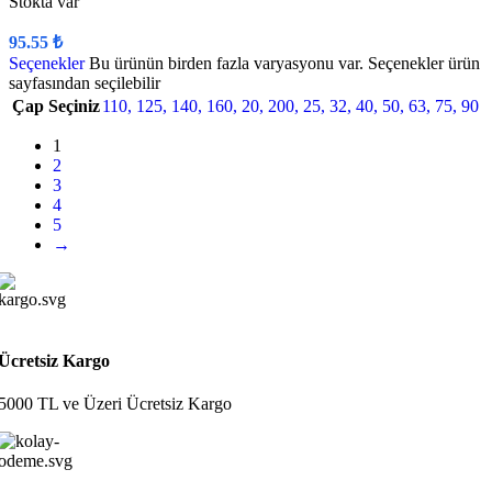
Stokta var
95.55
₺
Seçenekler
Bu ürünün birden fazla varyasyonu var. Seçenekler ürün
sayfasından seçilebilir
Çap Seçiniz
110
,
125
,
140
,
160
,
20
,
200
,
25
,
32
,
40
,
50
,
63
,
75
,
90
1
2
3
4
5
→
Ücretsiz Kargo
5000 TL ve Üzeri Ücretsiz Kargo