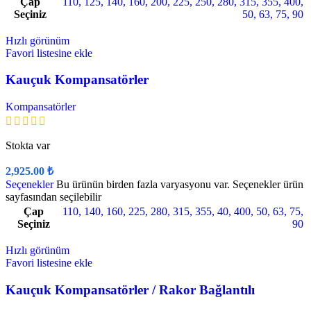
Çap
110
,
125
,
140
,
160
,
200
,
225
,
250
,
280
,
315
,
355
,
400
,
Seçiniz
50
,
63
,
75
,
90
Hızlı görünüm
Favori listesine ekle
Kauçuk Kompansatörler
Kompansatörler
Stokta var
2,925.00
₺
Seçenekler
Bu ürünün birden fazla varyasyonu var. Seçenekler ürün
sayfasından seçilebilir
Çap
110
,
140
,
160
,
225
,
280
,
315
,
355
,
40
,
400
,
50
,
63
,
75
,
Seçiniz
90
Hızlı görünüm
Favori listesine ekle
Kauçuk Kompansatörler / Rakor Bağlantılı