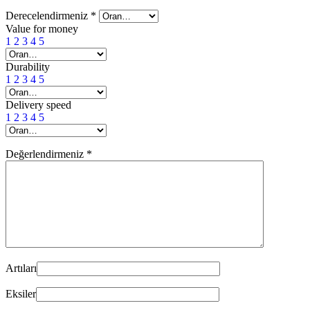
Derecelendirmeniz
*
Value for money
1
2
3
4
5
Durability
1
2
3
4
5
Delivery speed
1
2
3
4
5
Değerlendirmeniz
*
Artıları
Eksiler