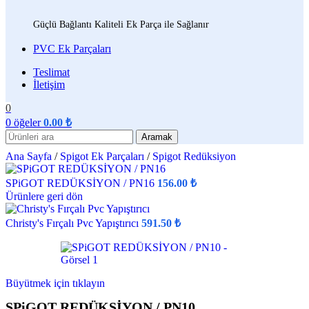
Güçlü Bağlantı Kaliteli Ek Parça ile Sağlanır
PVC Ek Parçaları
Teslimat
İletişim
0
0
öğeler
0.00
₺
Aramak
Ana Sayfa
/
Spigot Ek Parçaları
/
Spigot Redüksiyon
SPiGOT REDÜKSİYON / PN16
156.00
₺
Ürünlere geri dön
Christy's Fırçalı Pvc Yapıştırıcı
591.50
₺
Büyütmek için tıklayın
SPiGOT REDÜKSİYON / PN10