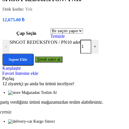
Stok kodu:
Yok
12,675.00
₺
Çap Seçin
Temizle
SPiGOT REDÜKSİYON / PN10 adet
-
+
Sepete Ekle
Şimdi satın al
Karşılaştır
Favori listesine ekle
Paylaş
12
ziyaretçi şu anda bu ürünü inceliyor!
Mağazadan Teslim Al
ipariş verdiğiniz ürünü mağazamızdan teslim alabilirsiniz.
cretsiz
Kargo Süreci