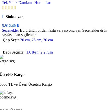
Tek Yıllık Damlama Hortumları
Stokta var
5,912.40
₺
Seçenekler
Bu ürünün birden fazla varyasyonu var. Seçenekler ürün
sayfasından seçilebilir
Çap Seçin
20 cm
,
25 cm
,
30 cm
Debi Seçiniz
1.6 lt/sn
,
2.2 lt/sn
Ücretsiz Kargo
5000 TL ve Üzeri Ücretsiz Kargo