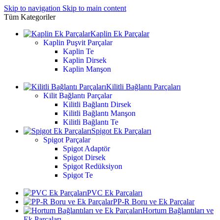
Skip to navigation
Skip to main content
Tüm Kategoriler
Kaplin Ek Parçalar
Kaplin Puşvit Parçalar
Kaplin Te
Kaplin Dirsek
Kaplin Manşon
Kilitli Bağlantı Parçaları
Kilit Bağlantı Parçalar
Kilitli Bağlantı Dirsek
Kilitli Bağlantı Manşon
Kilitli Bağlantı Te
Spigot Ek Parçaları
Spigot Parçalar
Spigot Adaptör
Spigot Dirsek
Spigot Redüksiyon
Spigot Te
PVC Ek Parçaları
PP-R Boru ve Ek Parçalar
Hortum Bağlantıları ve
Ek Parçaları