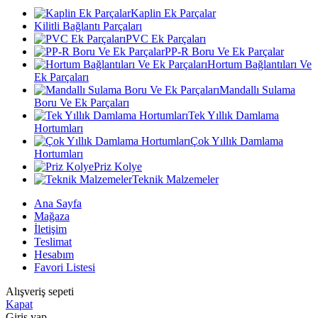
Kaplin Ek Parçalar
Kilitli Bağlantı Parçaları
PVC Ek Parçaları
PP-R Boru Ve Ek Parçalar
Hortum Bağlantıları Ve
Ek Parçaları
Mandallı Sulama
Boru Ve Ek Parçaları
Tek Yıllık Damlama
Hortumları
Çok Yıllık Damlama
Hortumları
Priz Kolye
Teknik Malzemeler
Ana Sayfa
Mağaza
İletişim
Teslimat
Hesabım
Favori Listesi
Alışveriş sepeti
Kapat
Giriş yap