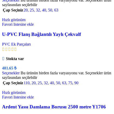
Seçenekler
Bu ürünün birden fazla varyasyonu var. Seçenekler ürün
sayfasından seçilebilir
Çap Seçiniz
20
,
25
,
32
,
40
,
50
,
63
Hızlı görünüm
Favori listesine ekle
U-PVC Flanş Bağlantılı Yaylı Çekvalf
PVC Ek Parçaları
Stokta var
481.65
₺
Seçenekler
Bu ürünün birden fazla varyasyonu var. Seçenekler ürün
sayfasından seçilebilir
Çap Seçiniz
110
,
20
,
25
,
32
,
40
,
50
,
63
,
75
,
90
Hızlı görünüm
Favori listesine ekle
Ardent Yassı Damlama Borusu 2500 metre Y1706