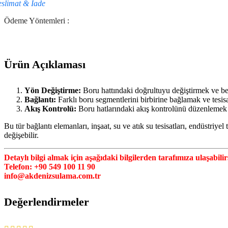
eslimat & İade
Ödeme Yöntemleri :
Ürün Açıklaması
Yön Değiştirme:
Boru hattındaki doğrultuyu değiştirmek ve beli
Bağlantı:
Farklı boru segmentlerini birbirine bağlamak ve tesisa
Akış Kontrolü:
Boru hatlarındaki akış kontrolünü düzenlemek içi
Bu tür bağlantı elemanları, inşaat, su ve atık su tesisatları, endüstriy
değişebilir.
Detaylı bilgi almak için aşağıdaki bilgilerden tarafımıza ulaşabilir
Telefon: +90 549 100 11 90
info@akdenizsulama.com.tr
Değerlendirmeler