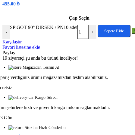
455.00
₺
Çap Seçin
SPiGOT 90° DİRSEK / PN10 adet
Sepete Ekle
-
+
Karşılaştır
Favori listesine ekle
Paylaş
19
ziyaretçi şu anda bu ürünü inceliyor!
Mağazadan Teslim Al
ipariş verdiğiniz ürünü mağazamızdan teslim alabilirsiniz.
cretsiz
Kargo Süreci
üm şehirlere hızlı ve güvenli kargo imkanı sağlanmaktadır.
-3 Gün
Stoktan Hızlı Gönderim