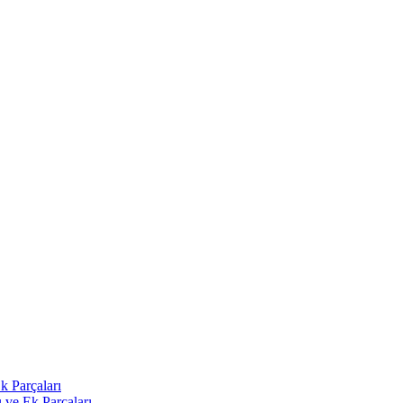
k Parçaları
 ve Ek Parçaları