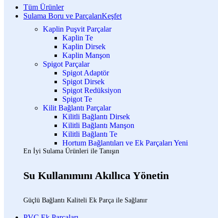
Tüm Ürünler
Sulama Boru ve Parçaları
Keşfet
Kaplin Puşvit Parçalar
Kaplin Te
Kaplin Dirsek
Kaplin Manşon
Spigot Parçalar
Spigot Adaptör
Spigot Dirsek
Spigot Redüksiyon
Spigot Te
Kilit Bağlantı Parçalar
Kilitli Bağlantı Dirsek
Kilitli Bağlantı Manşon
Kilitli Bağlantı Te
Hortum Bağlantıları ve Ek Parçaları
Yeni
En İyi Sulama Ürünleri ile Tanışın
Su Kullanımını Akıllıca Yönetin
Güçlü Bağlantı Kaliteli Ek Parça ile Sağlanır
PVC Ek Parçaları