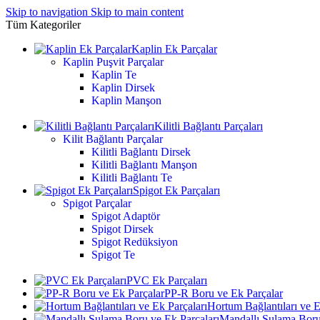
Skip to navigation
Skip to main content
Tüm Kategoriler
Kaplin Ek Parçalar
Kaplin Puşvit Parçalar
Kaplin Te
Kaplin Dirsek
Kaplin Manşon
Kilitli Bağlantı Parçaları
Kilit Bağlantı Parçalar
Kilitli Bağlantı Dirsek
Kilitli Bağlantı Manşon
Kilitli Bağlantı Te
Spigot Ek Parçaları
Spigot Parçalar
Spigot Adaptör
Spigot Dirsek
Spigot Redüksiyon
Spigot Te
PVC Ek Parçaları
PP-R Boru ve Ek Parçalar
Hortum Bağlantıları ve E
Mandallı Sulama Boru