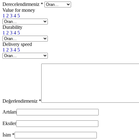
Derecelendirmeniz
*
Value for money
1
2
3
4
5
Durability
1
2
3
4
5
Delivery speed
1
2
3
4
5
Değerlendirmeniz
*
Artıları
Eksiler
İsim
*