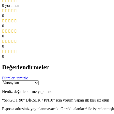
0 yorumlar
0
0
0
0
0
Değerlendirmeler
Filtreleri temizle
Henüz değerlendirme yapılmadı.
“SPiGOT 90° DİRSEK / PN10” için yorum yapan ilk kişi siz olun
E-posta adresiniz yayınlanmayacak.
Gerekli alanlar
*
ile işaretlenmişl