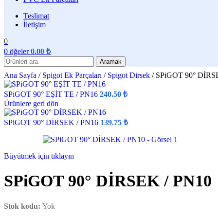
Teslimat
İletişim
0
0
öğeler
0.00
₺
Aramak
Ana Sayfa
/
Spigot Ek Parçaları
/
Spigot Dirsek
/
SPiGOT 90° DİRS
SPiGOT 90° EŞİT TE / PN16
240.50
₺
Ürünlere geri dön
SPiGOT 90° DİRSEK / PN16
139.75
₺
Büyütmek için tıklayın
SPiGOT 90° DİRSEK / PN10
Stok kodu:
Yok