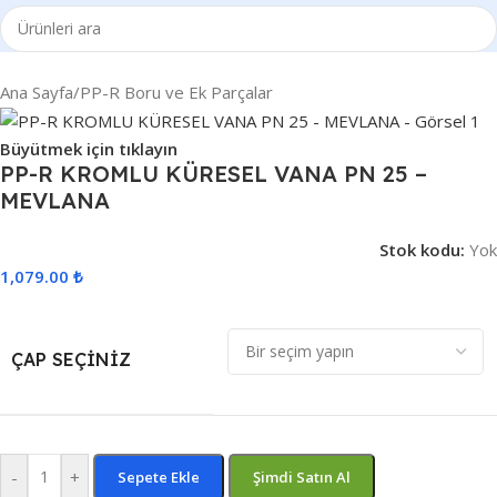
Ana Sayfa
/
PP-R Boru ve Ek Parçalar
Büyütmek için tıklayın
PP-R KROMLU KÜRESEL VANA PN 25 –
MEVLANA
Stok kodu:
Yok
1,079.00
₺
ÇAP SEÇINIZ
-
+
Sepete Ekle
Şimdi Satın Al