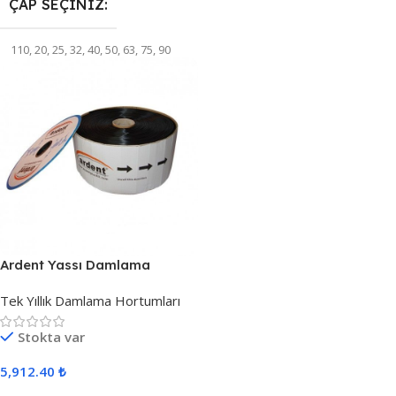
ÇAP SEÇINIZ
110
,
20
,
25
,
32
,
40
,
50
,
63
,
75
,
90
Ardent Yassı Damlama
Borusu 2500 metre Y1706
Tek Yıllık Damlama Hortumları
Stokta var
5,912.40
₺