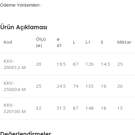
Ödeme Yöntemleri :
Ürün Açıklaması
Ölçü
ø
Kod
L
L1
E
Miktar
(ø)
d1
KKV-
20
19.5
67
126
14.5
25
200012-M
KKV-
25
24.5
74
133
16
20
250034-M
KKV-
32
31.5
87
148
18
15
320100-M
Değerlendirmeler