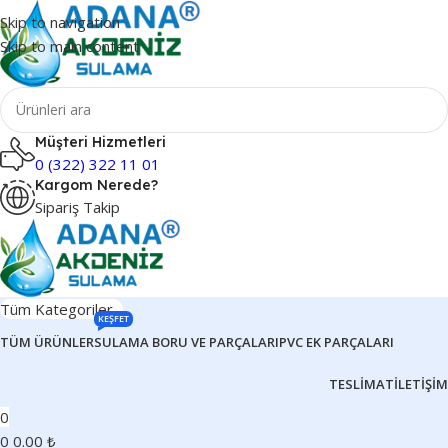
Skip to navigation
Skip to main content
Müşteri Hizmetleri
0 (322) 322 11 01
Kargom Nerede?
Sipariş Takip
Tüm Kategoriler
KEŞFET
TÜM ÜRÜNLER
SULAMA BORU VE PARÇALARI
PVC EK PARÇALARI
TESLIMAT
İLETIŞIM
0
0
0.00
₺