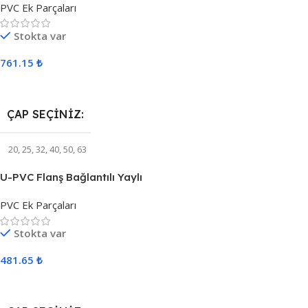
PVC Ek Parçaları
Stokta var
761.15
₺
Seçenekler
ÇAP SEÇINIZ
20
,
25
,
32
,
40
,
50
,
63
U-PVC Flanş Bağlantılı Yaylı
Çekvalf
PVC Ek Parçaları
Stokta var
481.65
₺
Seçenekler