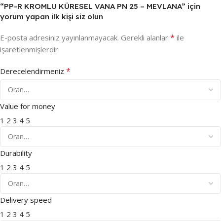
“PP-R KROMLU KÜRESEL VANA PN 25 – MEVLANA” için
yorum yapan ilk kişi siz olun
*
E-posta adresiniz yayınlanmayacak.
Gerekli alanlar
ile
işaretlenmişlerdir
*
Derecelendirmeniz
Value for money
1
2
3
4
5
Durability
1
2
3
4
5
Delivery speed
1
2
3
4
5