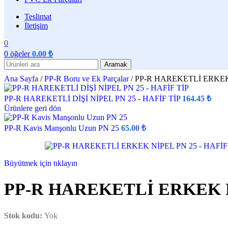
Teslimat
İletişim
0
0
öğeler
0.00
₺
Aramak
Ana Sayfa
/
PP-R Boru ve Ek Parçalar
/
PP-R HAREKETLİ ERKEK 
PP-R HAREKETLİ DİŞİ NİPEL PN 25 - HAFİF TİP
164.45
₺
Ürünlere geri dön
PP-R Kavis Manşonlu Uzun PN 25
65.00
₺
Büyütmek için tıklayın
PP-R HAREKETLİ ERKEK Nİ
Stok kodu:
Yok