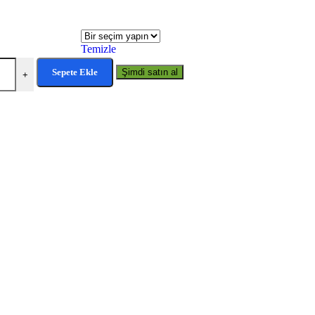
Temizle
Sepete Ekle
Şimdi satın al
+