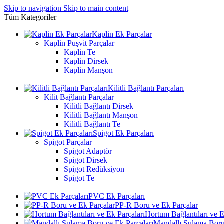
Skip to navigation
Skip to main content
Tüm Kategoriler
Kaplin Ek Parçalar
Kaplin Puşvit Parçalar
Kaplin Te
Kaplin Dirsek
Kaplin Manşon
Kilitli Bağlantı Parçaları
Kilit Bağlantı Parçalar
Kilitli Bağlantı Dirsek
Kilitli Bağlantı Manşon
Kilitli Bağlantı Te
Spigot Ek Parçaları
Spigot Parçalar
Spigot Adaptör
Spigot Dirsek
Spigot Redüksiyon
Spigot Te
PVC Ek Parçaları
PP-R Boru ve Ek Parçalar
Hortum Bağlantıları ve E
Mandallı Sulama Boru