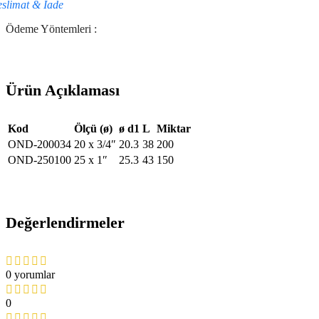
eslimat & İade
Ödeme Yöntemleri :
Ürün Açıklaması
Kod
Ölçü (ø)
ø d1
L
Miktar
OND-200034
20 x 3/4″
20.3
38
200
OND-250100
25 x 1″
25.3
43
150
Değerlendirmeler
0 yorumlar
0