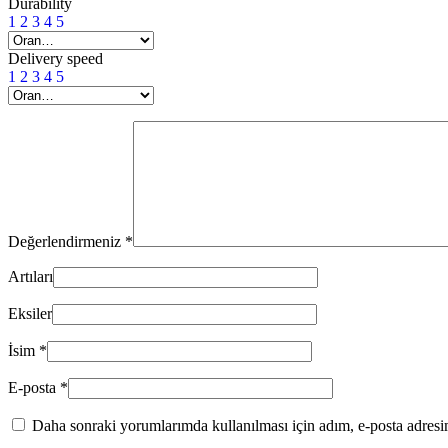
Durability
1
2
3
4
5
Delivery speed
1
2
3
4
5
Değerlendirmeniz
*
Artıları
Eksiler
İsim
*
E-posta
*
Daha sonraki yorumlarımda kullanılması için adım, e-posta adresim