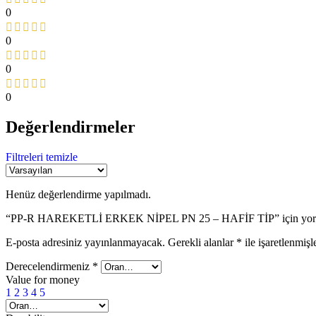
0
0
0
0
Değerlendirmeler
Filtreleri temizle
Henüz değerlendirme yapılmadı.
“PP-R HAREKETLİ ERKEK NİPEL PN 25 – HAFİF TİP” için yorum y
E-posta adresiniz yayınlanmayacak.
Gerekli alanlar
*
ile işaretlenmişl
Derecelendirmeniz
*
Value for money
1
2
3
4
5