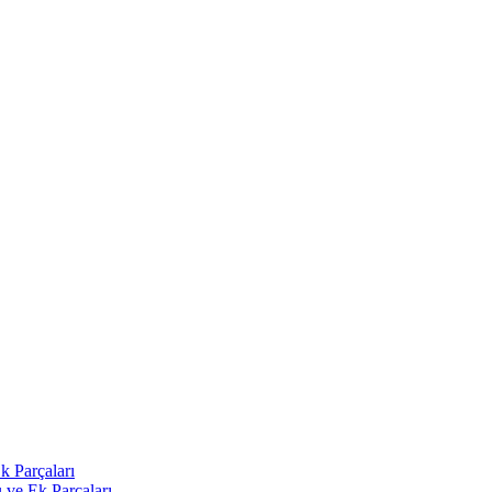
k Parçaları
 ve Ek Parçaları