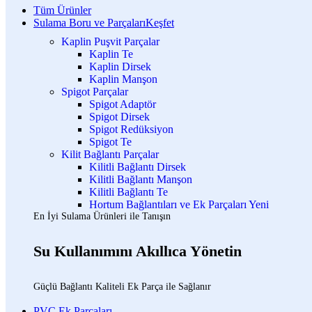
Tüm Ürünler
Sulama Boru ve Parçaları
Keşfet
Kaplin Puşvit Parçalar
Kaplin Te
Kaplin Dirsek
Kaplin Manşon
Spigot Parçalar
Spigot Adaptör
Spigot Dirsek
Spigot Redüksiyon
Spigot Te
Kilit Bağlantı Parçalar
Kilitli Bağlantı Dirsek
Kilitli Bağlantı Manşon
Kilitli Bağlantı Te
Hortum Bağlantıları ve Ek Parçaları
Yeni
En İyi Sulama Ürünleri ile Tanışın
Su Kullanımını Akıllıca Yönetin
Güçlü Bağlantı Kaliteli Ek Parça ile Sağlanır
PVC Ek Parçaları