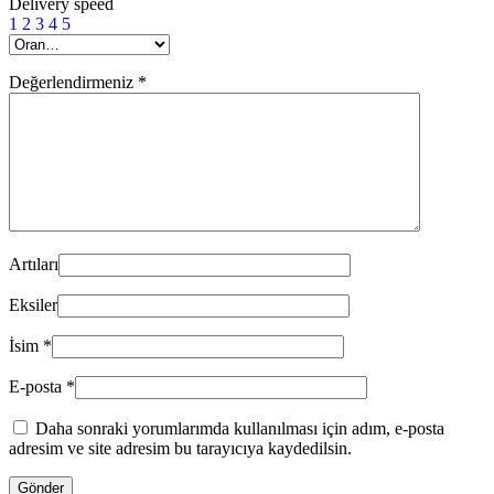
Delivery speed
1
2
3
4
5
Değerlendirmeniz
*
Artıları
Eksiler
İsim
*
E-posta
*
Daha sonraki yorumlarımda kullanılması için adım, e-posta
adresim ve site adresim bu tarayıcıya kaydedilsin.