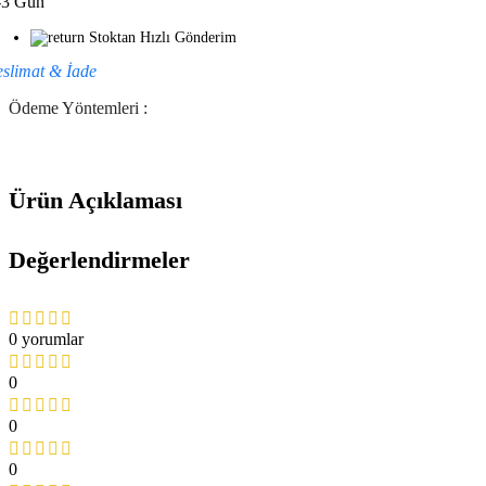
-3 Gün
Stoktan Hızlı Gönderim
eslimat & İade
Ödeme Yöntemleri :
Ürün Açıklaması
Değerlendirmeler
0 yorumlar
0
0
0