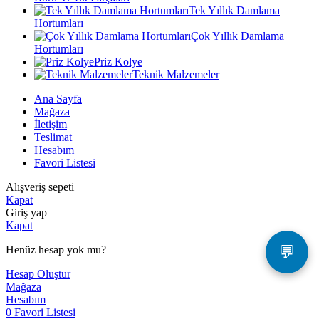
Tek Yıllık Damlama
Hortumları
Çok Yıllık Damlama
Hortumları
Priz Kolye
Teknik Malzemeler
Ana Sayfa
Mağaza
İletişim
Teslimat
Hesabım
Favori Listesi
Alışveriş sepeti
Kapat
Giriş yap
Kapat
💬
Henüz hesap yok mu?
Hesap Oluştur
Mağaza
Hesabım
0
Favori Listesi