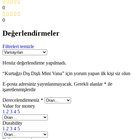
0
0
Değerlendirmeler
Filtreleri temizle
Henüz değerlendirme yapılmadı.
“Kurtağzı Dış Dişli Mini Vana” için yorum yapan ilk kişi siz olun
E-posta adresiniz yayınlanmayacak.
Gerekli alanlar
*
ile
işaretlenmişlerdir
Derecelendirmeniz
*
Value for money
1
2
3
4
5
Durability
1
2
3
4
5