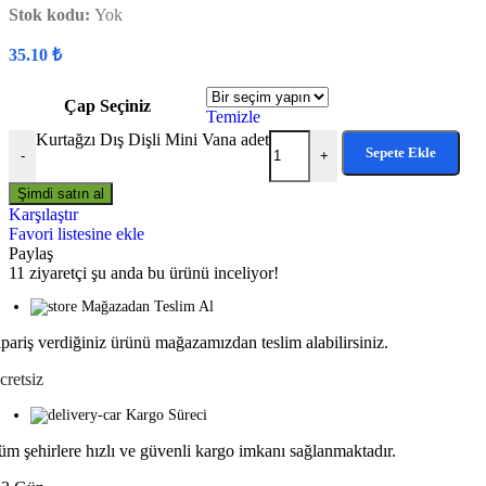
Stok kodu:
Yok
35.10
₺
Çap Seçiniz
Temizle
Kurtağzı Dış Dişli Mini Vana adet
Sepete Ekle
-
+
Şimdi satın al
Karşılaştır
Favori listesine ekle
Paylaş
11
ziyaretçi şu anda bu ürünü inceliyor!
Mağazadan Teslim Al
ipariş verdiğiniz ürünü mağazamızdan teslim alabilirsiniz.
cretsiz
Kargo Süreci
üm şehirlere hızlı ve güvenli kargo imkanı sağlanmaktadır.