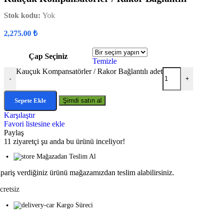
Stok kodu:
Yok
2,275.00
₺
Çap Seçiniz
Temizle
Kauçuk Kompansatörler / Rakor Bağlantılı adet
-
+
Sepete Ekle
Şimdi satın al
Karşılaştır
Favori listesine ekle
Paylaş
11
ziyaretçi şu anda bu ürünü inceliyor!
Mağazadan Teslim Al
ipariş verdiğiniz ürünü mağazamızdan teslim alabilirsiniz.
cretsiz
Kargo Süreci