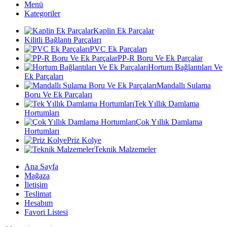
Menü
Kategoriler
Kaplin Ek Parçalar
Kilitli Bağlantı Parçaları
PVC Ek Parçaları
PP-R Boru Ve Ek Parçalar
Hortum Bağlantıları Ve
Ek Parçaları
Mandallı Sulama
Boru Ve Ek Parçaları
Tek Yıllık Damlama
Hortumları
Çok Yıllık Damlama
Hortumları
Priz Kolye
Teknik Malzemeler
Ana Sayfa
Mağaza
İletişim
Teslimat
Hesabım
Favori Listesi