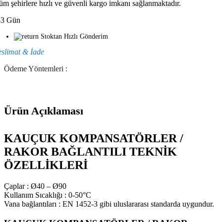
üm şehirlere hızlı ve güvenli kargo imkanı sağlanmaktadır.
-3 Gün
Stoktan Hızlı Gönderim
eslimat & İade
Ödeme Yöntemleri :
Ürün Açıklaması
KAUÇUK KOMPANSATÖRLER /
RAKOR BAĞLANTILI TEKNİK
ÖZELLİKLERİ
Çaplar : Ø40 – Ø90
Kullanım Sıcaklığı : 0-50°C
Vana bağlantıları : EN 1452-3 gibi uluslararası standarda uygundur.