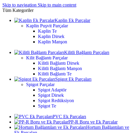
Skip to navigation
Skip to main content
Tüm Kategoriler
Kaplin Ek Parçalar
Kaplin Puşvit Parçalar
Kaplin Te
Kaplin Dirsek
Kaplin Manşon
Kilitli Bağlantı Parçaları
Kilit Bağlantı Parçalar
Kilitli Bağlantı Dirsek
Kilitli Bağlantı Manşon
Kilitli Bağlantı Te
Spigot Ek Parçaları
Spigot Parçalar
Spigot Adaptör
Spigot Dirsek
Spigot Redüksiyon
Spigot Te
PVC Ek Parçaları
PP-R Boru ve Ek Parçalar
Hortum Bağlantıları ve
Ek Parçaları