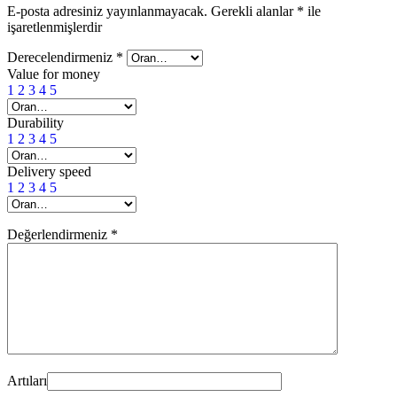
E-posta adresiniz yayınlanmayacak.
Gerekli alanlar
*
ile
işaretlenmişlerdir
Derecelendirmeniz
*
Value for money
1
2
3
4
5
Durability
1
2
3
4
5
Delivery speed
1
2
3
4
5
Değerlendirmeniz
*
Artıları