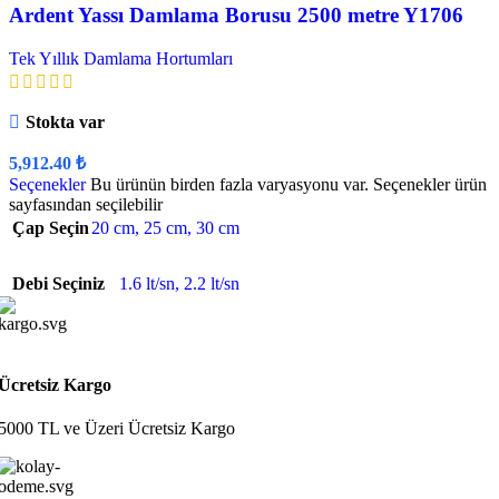
Ardent Yassı Damlama Borusu 2500 metre Y1706
Tek Yıllık Damlama Hortumları
Stokta var
5,912.40
₺
Seçenekler
Bu ürünün birden fazla varyasyonu var. Seçenekler ürün
sayfasından seçilebilir
Çap Seçin
20 cm
,
25 cm
,
30 cm
Debi Seçiniz
1.6 lt/sn
,
2.2 lt/sn
Ücretsiz Kargo
5000 TL ve Üzeri Ücretsiz Kargo