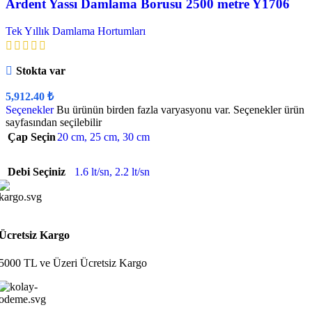
Ardent Yassı Damlama Borusu 2500 metre Y1706
Tek Yıllık Damlama Hortumları
Stokta var
5,912.40
₺
Seçenekler
Bu ürünün birden fazla varyasyonu var. Seçenekler ürün
sayfasından seçilebilir
Çap Seçin
20 cm
,
25 cm
,
30 cm
Debi Seçiniz
1.6 lt/sn
,
2.2 lt/sn
Ücretsiz Kargo
5000 TL ve Üzeri Ücretsiz Kargo