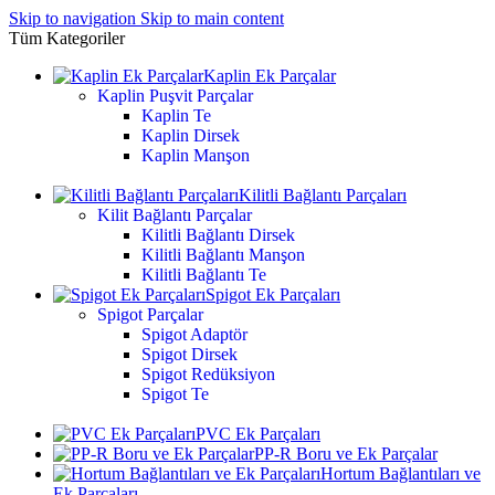
Skip to navigation
Skip to main content
Tüm Kategoriler
Kaplin Ek Parçalar
Kaplin Puşvit Parçalar
Kaplin Te
Kaplin Dirsek
Kaplin Manşon
Kilitli Bağlantı Parçaları
Kilit Bağlantı Parçalar
Kilitli Bağlantı Dirsek
Kilitli Bağlantı Manşon
Kilitli Bağlantı Te
Spigot Ek Parçaları
Spigot Parçalar
Spigot Adaptör
Spigot Dirsek
Spigot Redüksiyon
Spigot Te
PVC Ek Parçaları
PP-R Boru ve Ek Parçalar
Hortum Bağlantıları ve
Ek Parçaları