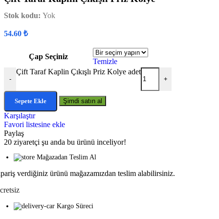
Stok kodu:
Yok
54.60
₺
Çap Seçiniz
Temizle
Çift Taraf Kaplin Çıkışlı Priz Kolye adet
-
+
Sepete Ekle
Şimdi satın al
Karşılaştır
Favori listesine ekle
Paylaş
20
ziyaretçi şu anda bu ürünü inceliyor!
Mağazadan Teslim Al
ipariş verdiğiniz ürünü mağazamızdan teslim alabilirsiniz.
cretsiz
Kargo Süreci