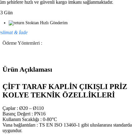
üm şehirlere hızlı ve güvenli kargo imkanı sağlanmaktadır.
-3 Gün
Stoktan Hızlı Gönderim
eslimat & İade
Ödeme Yöntemleri :
Ürün Açıklaması
ÇİFT TARAF KAPLİN ÇIKIŞLI PRİZ
KOLYE TEKNİK ÖZELLİKLERİ
Çaplar : Ø20 – Ø110
Basınç Değeri : PN16
Kullanım Sıcaklığı : 0-80°C
Vana bağlantıları : TS EN ISO 13460-1 gibi uluslararası standarda
uygundur.