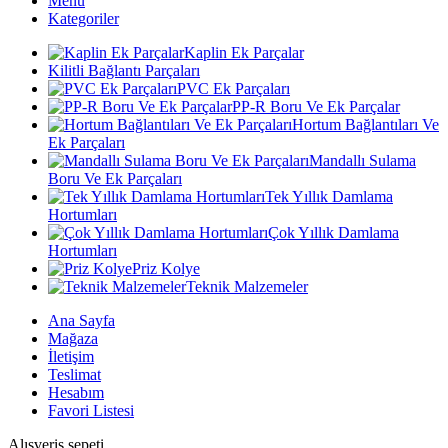
Menü
Kategoriler
Kaplin Ek Parçalar
Kilitli Bağlantı Parçaları
PVC Ek Parçaları
PP-R Boru Ve Ek Parçalar
Hortum Bağlantıları Ve
Ek Parçaları
Mandallı Sulama
Boru Ve Ek Parçaları
Tek Yıllık Damlama
Hortumları
Çok Yıllık Damlama
Hortumları
Priz Kolye
Teknik Malzemeler
Ana Sayfa
Mağaza
İletişim
Teslimat
Hesabım
Favori Listesi
Alışveriş sepeti