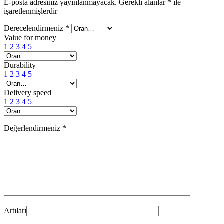
E-posta adresiniz yayınlanmayacak.
Gerekli alanlar
*
ile
işaretlenmişlerdir
Derecelendirmeniz
*
Value for money
1
2
3
4
5
Durability
1
2
3
4
5
Delivery speed
1
2
3
4
5
Değerlendirmeniz
*
Artıları