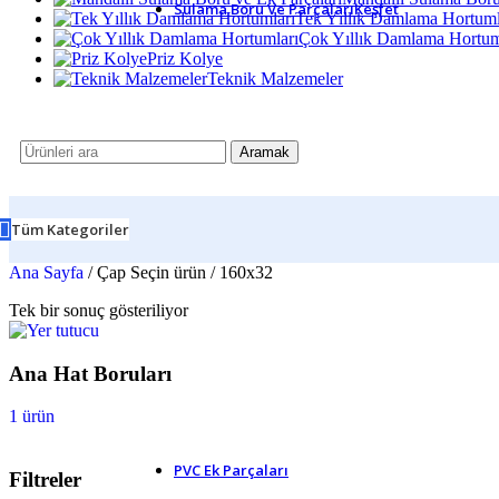
Sulama Boru Ve Parçaları
Keşfet
Tek Yıllık Damlama Hortuml
Çok Yıllık Damlama Hortum
Kaplin Puşvit Parçalar
Priz Kolye
Kaplin Te
Teknik Malzemeler
Kaplin Dirsek
Kaplin Manşon
Spigot Parçalar
Spigot Adaptör
Aramak
Spigot Dirsek
Spigot Redüksiyon
Spigot Te
Kilit Bağlantı Parçalar
Tüm Kategoriler
Kilitli Bağlantı Dirsek
Kilitli Bağlantı Manşon
Ana Sayfa
/
Çap Seçin ürün
/
160x32
Kilitli Bağlantı Te
Hortum Bağlantıları ve Ek Parçal
Tek bir sonuç gösteriliyor
En İyi Sulama Ürünleri ile Tanışın
Su Kullanımını Akıllıca Yöneti
Ana Hat Boruları
1 ürün
Güçlü Bağlantı Kaliteli Ek Parça ile Sağlanır
PVC Ek Parçaları
Filtreler