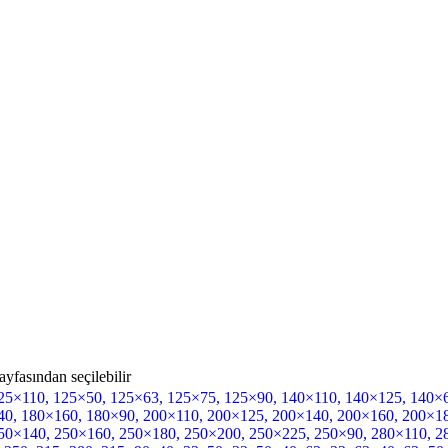
yfasından seçilebilir
25×110
,
125×50
,
125×63
,
125×75
,
125×90
,
140×110
,
140×125
,
140×
40
,
180×160
,
180×90
,
200×110
,
200×125
,
200×140
,
200×160
,
200×1
50×140
,
250×160
,
250×180
,
250×200
,
250×225
,
250×90
,
280×110
,
2