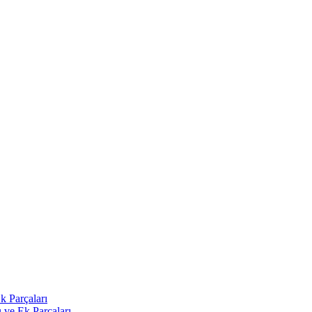
k Parçaları
 ve Ek Parçaları