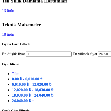
Tek Yıllık Damlama Hortumları
13 ürün
Teknik Malzemeler
18 ürün
Fiyata Göre Filtrele
En düşük fiyat
En yüksek fiyat
Fiyat filtresi
Tüm
0.00
₺
-
6,010.00
₺
6,010.00
₺
-
12,020.00
₺
12,020.00
₺
-
18,030.00
₺
18,030.00
₺
-
24,040.00
₺
24,040.00
₺
+
Çap’a Göre Filtrele