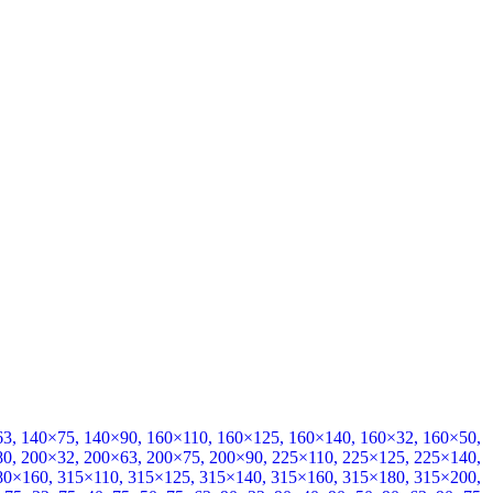
63
,
140×75
,
140×90
,
160×110
,
160×125
,
160×140
,
160×32
,
160×50
,
80
,
200×32
,
200×63
,
200×75
,
200×90
,
225×110
,
225×125
,
225×140
,
80×160
,
315×110
,
315×125
,
315×140
,
315×160
,
315×180
,
315×200
,