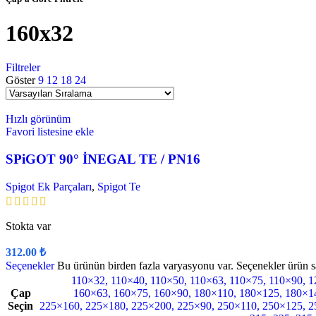
160x32
Filtreler
Göster
9
12
18
24
Hızlı görünüm
Favori listesine ekle
SPiGOT 90° İNEGAL TE / PN16
Spigot Ek Parçaları
,
Spigot Te
Stokta var
312.00
₺
Seçenekler
Bu ürünün birden fazla varyasyonu var. Seçenekler ürün sa
110×32
,
110×40
,
110×50
,
110×63
,
110×75
,
110×90
,
1
Çap
160×63
,
160×75
,
160×90
,
180×110
,
180×125
,
180×1
Seçin
225×160
,
225×180
,
225×200
,
225×90
,
250×110
,
250×125
,
2