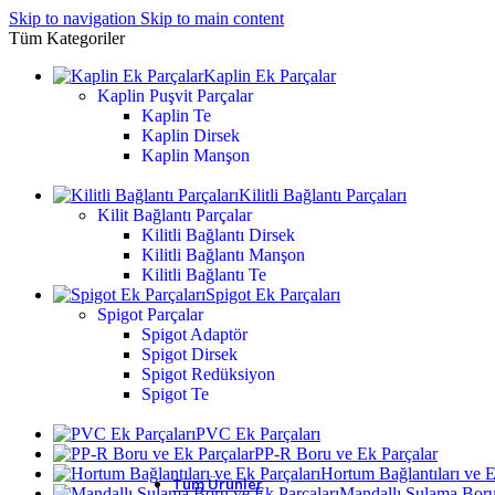
Skip to navigation
Skip to main content
Tüm Kategoriler
Kaplin Ek Parçalar
Kaplin Puşvit Parçalar
Kaplin Te
Kaplin Dirsek
Kaplin Manşon
Kilitli Bağlantı Parçaları
Kilit Bağlantı Parçalar
Kilitli Bağlantı Dirsek
Kilitli Bağlantı Manşon
Kilitli Bağlantı Te
Spigot Ek Parçaları
Spigot Parçalar
Spigot Adaptör
Spigot Dirsek
Spigot Redüksiyon
Spigot Te
PVC Ek Parçaları
PP-R Boru ve Ek Parçalar
Hortum Bağlantıları ve E
Tüm Ürünler
Mandallı Sulama Boru