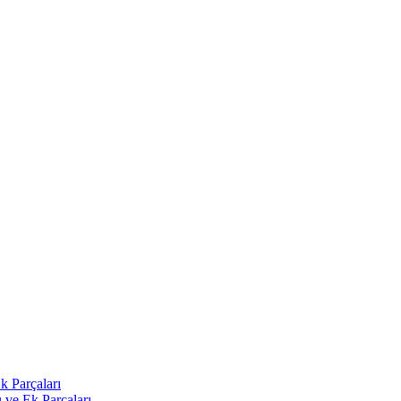
k Parçaları
 ve Ek Parçaları