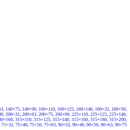
63
,
140×75
,
140×90
,
160×110
,
160×125
,
160×140
,
160×32
,
160×50
,
80
,
200×32
,
200×63
,
200×75
,
200×90
,
225×110
,
225×125
,
225×140
,
80×160
,
315×110
,
315×125
,
315×140
,
315×160
,
315×180
,
315×200
,
,
75×32
,
75×40
,
75×50
,
75×63
,
90×32
,
90×40
,
90×50
,
90×63
,
90×75