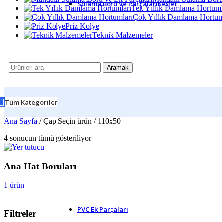
Sulama Boru Ve Parçaları
Keşfet
Tek Yıllık Damlama Hortuml
Çok Yıllık Damlama Hortum
Kaplin Puşvit Parçalar
Priz Kolye
Kaplin Te
Teknik Malzemeler
Kaplin Dirsek
Kaplin Manşon
Spigot Parçalar
Spigot Adaptör
Aramak
Spigot Dirsek
Spigot Redüksiyon
Spigot Te
Kilit Bağlantı Parçalar
Tüm Kategoriler
Kilitli Bağlantı Dirsek
Kilitli Bağlantı Manşon
Ana Sayfa
/
Çap Seçin ürün
/
110x50
Kilitli Bağlantı Te
Hortum Bağlantıları ve Ek Parçal
4 sonucun tümü gösteriliyor
En İyi Sulama Ürünleri ile Tanışın
Su Kullanımını Akıllıca Yöneti
Ana Hat Boruları
1 ürün
Güçlü Bağlantı Kaliteli Ek Parça ile Sağlanır
PVC Ek Parçaları
Filtreler