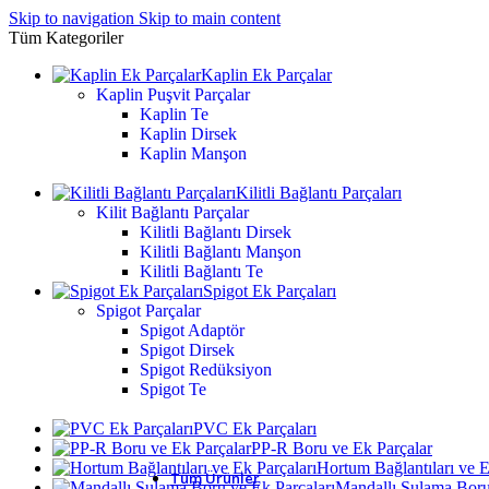
Skip to navigation
Skip to main content
Tüm Kategoriler
Kaplin Ek Parçalar
Kaplin Puşvit Parçalar
Kaplin Te
Kaplin Dirsek
Kaplin Manşon
Kilitli Bağlantı Parçaları
Kilit Bağlantı Parçalar
Kilitli Bağlantı Dirsek
Kilitli Bağlantı Manşon
Kilitli Bağlantı Te
Spigot Ek Parçaları
Spigot Parçalar
Spigot Adaptör
Spigot Dirsek
Spigot Redüksiyon
Spigot Te
PVC Ek Parçaları
PP-R Boru ve Ek Parçalar
Hortum Bağlantıları ve E
Tüm Ürünler
Mandallı Sulama Boru