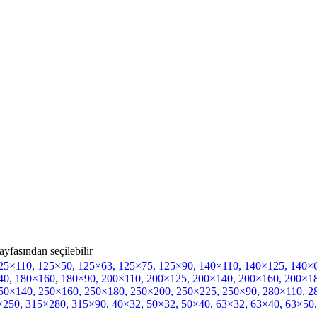
yfasından seçilebilir
25×110
,
125×50
,
125×63
,
125×75
,
125×90
,
140×110
,
140×125
,
140×
40
,
180×160
,
180×90
,
200×110
,
200×125
,
200×140
,
200×160
,
200×1
50×140
,
250×160
,
250×180
,
250×200
,
250×225
,
250×90
,
280×110
,
2
×250
,
315×280
,
315×90
,
40×32
,
50×32
,
50×40
,
63×32
,
63×40
,
63×50