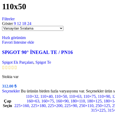
110x50
Filtreler
Göster
9
12
18
24
Hızlı görünüm
Favori listesine ekle
SPiGOT 90° İNEGAL TE / PN16
Spigot Ek Parçaları
,
Spigot Te
Stokta var
312.00
₺
Seçenekler
Bu ürünün birden fazla varyasyonu var. Seçenekler ürün sa
110×32
,
110×40
,
110×50
,
110×63
,
110×75
,
110×90
,
1
Çap
160×63
,
160×75
,
160×90
,
180×110
,
180×125
,
180×1
Seçin
225×160
,
225×180
,
225×200
,
225×90
,
250×110
,
250×125
,
2
315×225
,
315