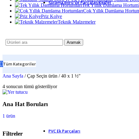
Sulama Boru Ve Parçaları
Keşfet
Tek Yıllık Damlama Hortuml
Çok Yıllık Damlama Hortum
Kaplin Puşvit Parçalar
Priz Kolye
Kaplin Te
Teknik Malzemeler
Kaplin Dirsek
Kaplin Manşon
Spigot Parçalar
Spigot Adaptör
Aramak
Spigot Dirsek
Spigot Redüksiyon
Spigot Te
Kilit Bağlantı Parçalar
Tüm Kategoriler
Kilitli Bağlantı Dirsek
Kilitli Bağlantı Manşon
Ana Sayfa
/
Çap Seçin ürün
/
40 x 1 ½"
Kilitli Bağlantı Te
Hortum Bağlantıları ve Ek Parçal
4 sonucun tümü gösteriliyor
En İyi Sulama Ürünleri ile Tanışın
Su Kullanımını Akıllıca Yöneti
Ana Hat Boruları
1 ürün
Güçlü Bağlantı Kaliteli Ek Parça ile Sağlanır
PVC Ek Parçaları
Filtreler