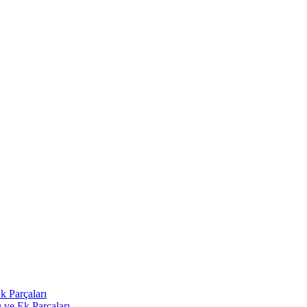
k Parçaları
 ve Ek Parçaları