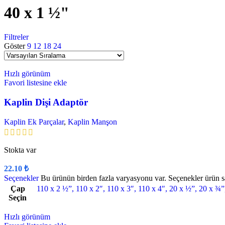
40 x 1 ½"
Filtreler
Göster
9
12
18
24
Hızlı görünüm
Favori listesine ekle
Kaplin Dişi Adaptör
Kaplin Ek Parçalar
,
Kaplin Manşon
Stokta var
22.10
₺
Seçenekler
Bu ürünün birden fazla varyasyonu var. Seçenekler ürün sa
Çap
110 x 2 ½”
,
110 x 2″
,
110 x 3″
,
110 x 4″
,
20 x ½”
,
20 x ¾”
Seçin
Hızlı görünüm