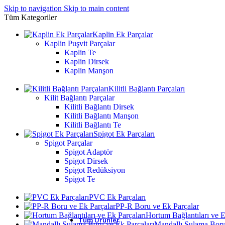
Skip to navigation
Skip to main content
Tüm Kategoriler
Kaplin Ek Parçalar
Kaplin Puşvit Parçalar
Kaplin Te
Kaplin Dirsek
Kaplin Manşon
Kilitli Bağlantı Parçaları
Kilit Bağlantı Parçalar
Kilitli Bağlantı Dirsek
Kilitli Bağlantı Manşon
Kilitli Bağlantı Te
Spigot Ek Parçaları
Spigot Parçalar
Spigot Adaptör
Spigot Dirsek
Spigot Redüksiyon
Spigot Te
PVC Ek Parçaları
PP-R Boru ve Ek Parçalar
Hortum Bağlantıları ve E
Tüm Ürünler
Mandallı Sulama Boru