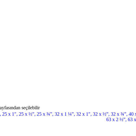
yfasından seçilebilir
,
25 x 1″
,
25 x ½”
,
25 x ¾”
,
32 x 1 ¼”
,
32 x 1″
,
32 x ½”
,
32 x ¾”
,
40 
63 x 2 ½”
,
63 x